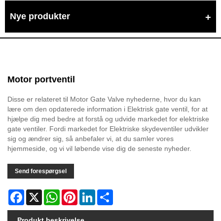
Nye produkter
Motor portventil
Disse er relateret til Motor Gate Valve nyhederne, hvor du kan
lære om den opdaterede information i Elektrisk gate ventil, for at
hjælpe dig med bedre at forstå og udvide markedet for elektriske
gate ventiler. Fordi markedet for Elektriske skydeventiler udvikler
sig og ændrer sig, så anbefaler vi, at du samler vores
hjemmeside, og vi vil løbende vise dig de seneste nyheder.
Send forespørgsel
Facebook
X
WhatsApp
Pinterest
LinkedIn
Share
Produkt beskrivelse