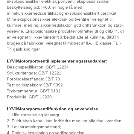
eksplosionssikker elektrisk portventil eksplosionssikker
beskyttelsesgrad: IP68, er nogle få med
minekulsikkerhedscertifikat og eksplosionssikkert certifikat.
Mine eksplosionssikker elektrisk portventil er velegnet til
kulmine, med høj sikkerhedsfaktor, god driftsfunktion og stabil
ydeevne. Eksplosionssikre produkter omfatter dI og dIIBT4. dI
er velegnet til ikke-minedrift arbejdsflade af kulmine. dIIBT4
bruges på fabrikker, velegnet til miljøet af IIA, IIB klasse T1 ~
T4 gasblandinger
LYV®
Motorportventilimplementeringsstandarder:
Designspecifikation: GB/T 12234
Strukturlængde: GB/T 12221
Forbindelsesflange: JB/T 79
Test og inspektion: JB/T 9092
Tryk-temperatur: GB/T 9131
Produkt-id: GB/T 12220
LYV®
Motorportventilfunktion og anvendelse
1. Lille størrelse og let vægt;
2. Fuldt åben kanal, kan forhindre medium aflejring i ventilen;
3. Lav strømningsmodstand;
4. Praktisk installation og vedligeholdelse;