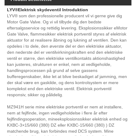
LYV®
Elektrisk skydeventil Introduktion
LYV® som den professionelle producent vil vi gerne give dig
Motor Gate Valve. Og vi vil tilbyde dig den bedste
eftersalgsservice og rettidig levering. Eksplosionssikker eMotor
Gate Valve, flammesikker elektrisk portventil styres af elektrisk
aktuator for at realisere åbning og lukning af ventilen. Den kan
opdeles i to dele, den øverste del er den elektriske aktuator,
den nederste del er ventilvirkningskraften end den elektriske
ventil er større, den elektriske ventilkontakts aktionshastighed
kan justeres, strukturen er enkel, nem at vedligeholde,
handlingsprocessen på grund af selve gassens
bufferegenskaber, ikke let at blive beskadiget af jamming, men
der skal være en gaskilde, og dens kontrolsystem er mere
komplekst end den elektriske ventil. Elektrisk portventil
responsiv, sikker og pålidelig.
MZ941H serie mine elektriske portventil er nem at installere,
nem at fejlfinde, ingen vedligeholdelse i flere år efter
fejlfindingsoperation, mineeksplosionssikker elektrisk enhed og
KXBC-3×15/660 (380) DZ eller KXBC-15/660 (380) ) DZ
matchende brug, kan forbindes med DCS system. Mine