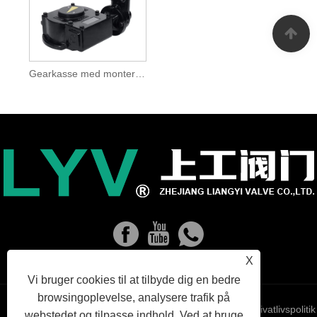
Gearkasse med monteringssokkel og grebarm
X
Vi bruger cookies til at tilbyde dig en bedre
browsingoplevelse, analysere trafik på
Links
Sitemap
RSS
XML
Privatlivspolitik
webstedet og tilpasse indhold. Ved at bruge