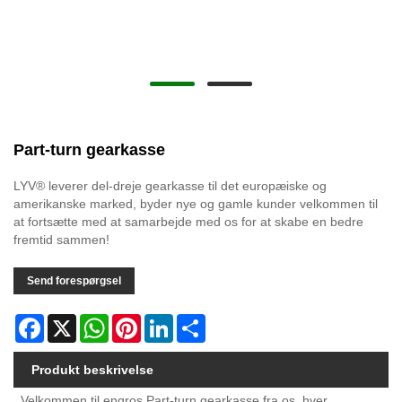
Part-turn gearkasse
LYV® leverer del-dreje gearkasse til det europæiske og
amerikanske marked, byder nye og gamle kunder velkommen til
at fortsætte med at samarbejde med os for at skabe en bedre
fremtid sammen!
Send forespørgsel
Facebook
X
WhatsApp
Pinterest
LinkedIn
Share
Produkt beskrivelse
Velkommen til engros Part-turn gearkasse fra os, hver