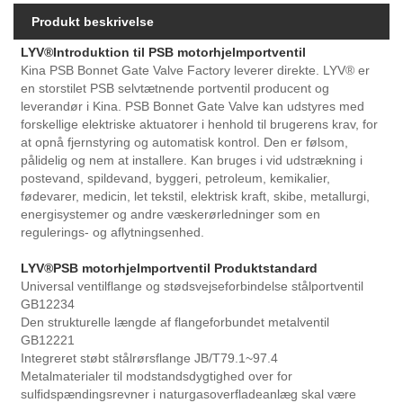
Produkt beskrivelse
LYV®
Introduktion til PSB motorhjelmportventil
Kina PSB Bonnet Gate Valve Factory leverer direkte. LYV® er
en storstilet PSB selvtætnende portventil producent og
leverandør i Kina. PSB Bonnet Gate Valve kan udstyres med
forskellige elektriske aktuatorer i henhold til brugerens krav, for
at opnå fjernstyring og automatisk kontrol. Den er følsom,
pålidelig og nem at installere. Kan bruges i vid udstrækning i
postevand, spildevand, byggeri, petroleum, kemikalier,
fødevarer, medicin, let tekstil, elektrisk kraft, skibe, metallurgi,
energisystemer og andre væskerørledninger som en
regulerings- og aflytningsenhed.
LYV®
PSB motorhjelmportventil Produktstandard
Universal ventilflange og stødsvejseforbindelse stålportventil
GB12234
Den strukturelle længde af flangeforbundet metalventil
GB12221
Integreret støbt stålrørsflange JB/T79.1~97.4
Metalmaterialer til modstandsdygtighed over for
sulfidspændingsrevner i naturgasoverfladeanlæg skal være