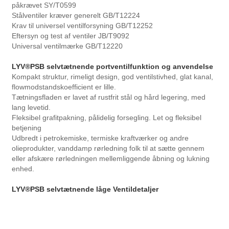
påkrævet SY/T0599
Stålventiler kræver generelt GB/T12224
Krav til universel ventilforsyning GB/T12252
Eftersyn og test af ventiler JB/T9092
Universal ventilmærke GB/T12220
LYV®
PSB selvtætnende portventilfunktion og anvendelse
Kompakt struktur, rimeligt design, god ventilstivhed, glat kanal,
flowmodstandskoefficient er lille.
Tætningsfladen er lavet af rustfrit stål og hård legering, med
lang levetid.
Fleksibel grafitpakning, pålidelig forsegling. Let og fleksibel
betjening
Udbredt i petrokemiske, termiske kraftværker og andre
olieprodukter, vanddamp rørledning folk til at sætte gennem
eller afskære rørledningen mellemliggende åbning og lukning
enhed.
LYV®
PSB selvtætnende låge Ventildetaljer