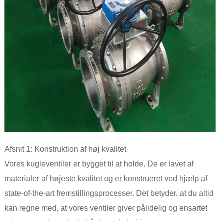
Afsnit 1: Konstruktion af høj kvalitet
Vores kugleventiler er bygget til at holde. De er lavet af
materialer af højeste kvalitet og er konstrueret ved hjælp af
state-of-the-art fremstillingsprocesser. Det betyder, at du altid
kan regne med, at vores ventiler giver pålidelig og ensartet